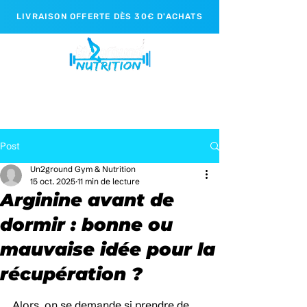
LIVRAISON OFFERTE DÈS 30€ D'ACHATS
Post
Un2ground Gym & Nutrition
15 oct. 2025
11 min de lecture
Arginine avant de
dormir : bonne ou
mauvaise idée pour la
récupération ?
Alors, on se demande si prendre de 