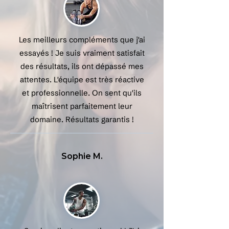
Les meilleurs compléments que j'ai
essayés ! Je suis vraiment satisfait
des résultats, ils ont dépassé mes
attentes. L'équipe est très réactive
et professionnelle. On sent qu'ils
maîtrisent parfaitement leur
domaine. Résultats garantis !
Sophie M.