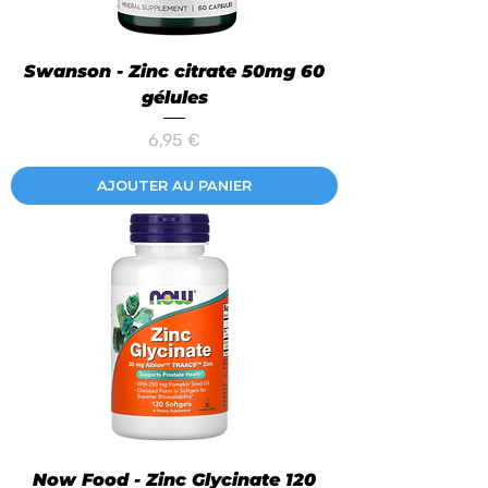
Swanson - Zinc citrate 50mg 60
gélules
Prix
6,95 €
AJOUTER AU PANIER
Now Food - Zinc Glycinate 120