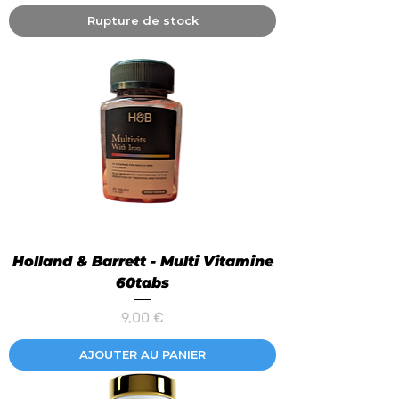
Rupture de stock
Holland & Barrett - Multi Vitamine
60tabs
Prix
9,00 €
AJOUTER AU PANIER