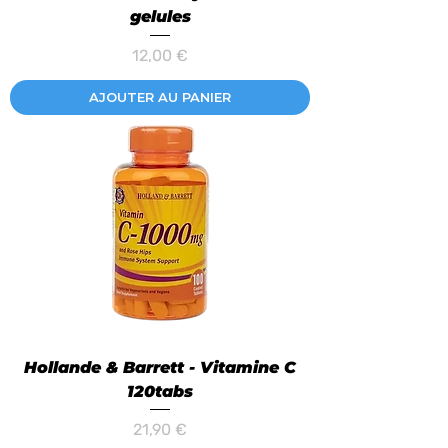
gelules
Prix
12,00 €
AJOUTER AU PANIER
Hollande & Barrett - Vitamine C
120tabs
Prix
21,90 €