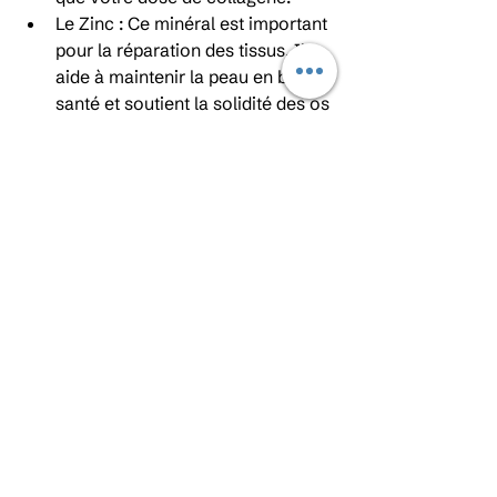
Le Zinc : Ce minéral est important 
pour la réparation des tissus. Il 
aide à maintenir la peau en bonne 
santé et soutient la solidité des os 
et des tissus conjonctifs.
L'Acide Hyaluronique et l'Élastine : 
Ces molécules sont souvent 
associées au collagène, surtout 
pour les bienfaits sur la peau. 
L'acide hyaluronique aide à 
retenir l'eau, tandis que l'élastine 
donne de la souplesse. Les 
trouver dans votre supplément ou 
les prendre séparément peut être 
une bonne idée.
L'efficacité de votre 
supplément de 
collagène dépend 