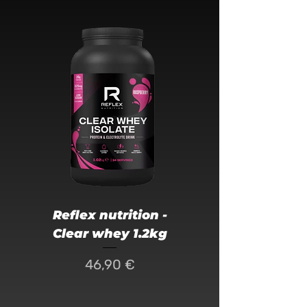
Reflex nutrition -
Skill Nutrition Le
Clear whey 1.2kg
Skill Nutrition EA
+ Électrolytes 450
Prix
46,90 €
gr Framboise