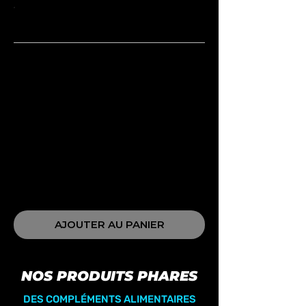
PAR PORTION DE 4 CAPSULES
Vitamines D3 - 5000iu
Sélénium - 100mcg
N-acétyl cystéine - 1000 mg
Co-Q10 100 mg
TUDCA 250 mg
Betaine HCL. 500 mg
Agrumes Bergamote 500mg
Extrait de racine de pissenlit 100mg
Baie d'aubépine 100 mg
AJOUTER AU PANIER
NOS PRODUITS PHARES
DES COMPLÉMENTS ALIMENTAIRES