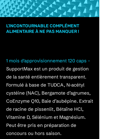
L’INCONTOURNABLE COMPLÉMENT
ALIMENTAIRE À NE PAS MANQUER !
SUPPORT MAX STROM
NUTRITION
1 mois d'approvisionnement 120 caps -
SupportMax est un produit de gestion
de la santé entièrement transparent.
Formulé à base de TUDCA, N-acétyl
cystéine (NAC), Bergamote d’agrumes,
CoEnzyme Q10, Baie d’aubépine. Extrait
de racine de pissenlit, Bétaïne HCl,
Vitamine D, Sélénium et Magnésium.
Peut être pris en préparation de
concours ou hors saison.