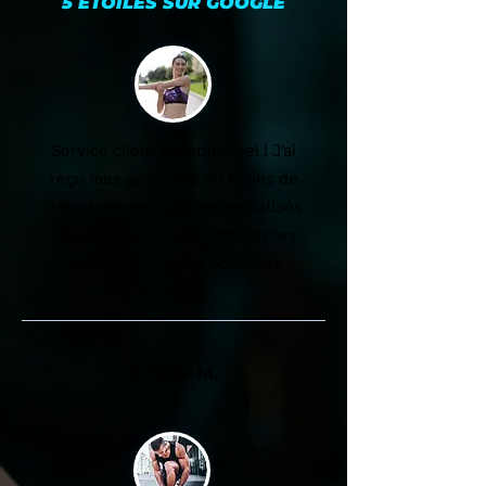
5 ÉTOILES SUR GOOGLE
Service client exceptionnel ! J'ai
reçu mes protéines en moins de
24h et les conseils personnalisés
m'ont vraiment aidé à choisir les
meilleurs produits pour mes
objectifs.
Sophie M.