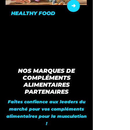
HEALTHY FOOD
Des snacks sains et gourmands
pour rester aligné avec vos
objectifs.
NOS MARQUES DE
COMPLÉMENTS
ALIMENTAIRES
PARTENAIRES
Faites confiance aux leaders du
marché pour vos compléments
alimentaires pour la musculation
!