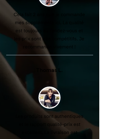
Cela fait 2 ans que je commande
mes suppléments ici. La qualité
est toujours au rendez-vous et
les prix sont très compétitifs. Je
recommande vivement !
Thomas L.
Les produits sont authentiques
et le rapport qualité-prix est
excellent. La livraison est