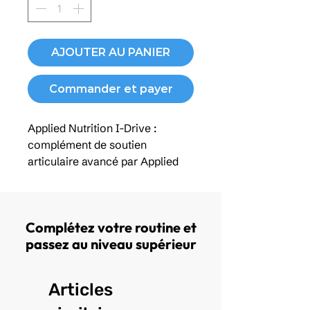
AJOUTER AU PANIER
Commander et payer
Applied Nutrition I-Drive :
complément de soutien
articulaire avancé par Applied
Nutrition, formulé avec des
ingrédients reconnus pour aider
à maintenir la santé des
Complétez votre routine et
articulations, améliorer la
passez au niveau supérieur
mobilité et soutenir le confort
articulaire. Idéal pour les
sportifs et les personnes actives,
Articles
I-Drive contribue à la