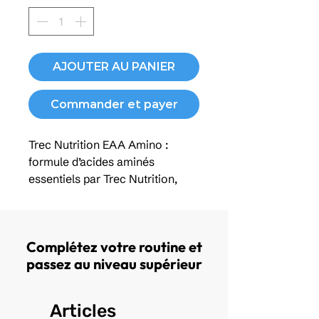
AJOUTER AU PANIER
Commander et payer
Trec Nutrition EAA Amino :
formule d’acides aminés
essentiels par Trec Nutrition,
conçue pour soutenir la
récupération musculaire,
préserver la masse maigre et
Complétez votre routine et
améliorer l’endurance pendant
passez au niveau supérieur
l’effort. Idéale avant, pendant ou
après l’entraînement, elle aide à
limiter le catabolisme, optimiser
Articles
la synthèse protéique et