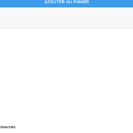
AJOUTER AU PANIER
VIGATION
CONTACT
UEIL
airbloodcompany@yahoo.fr
RE MISSION
OMOTIONS
Nous contacter sur WhatsA
NTACT
STIONS FRÉQUENTES
GRAMME DE FIDÈLITÉ
g
réservés