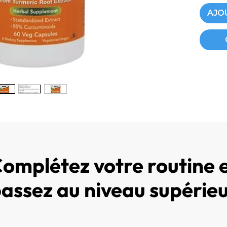
accomp
AJO
articula
récupér
chez le
sportifs
omplétez votre routine 
assez au niveau supérie