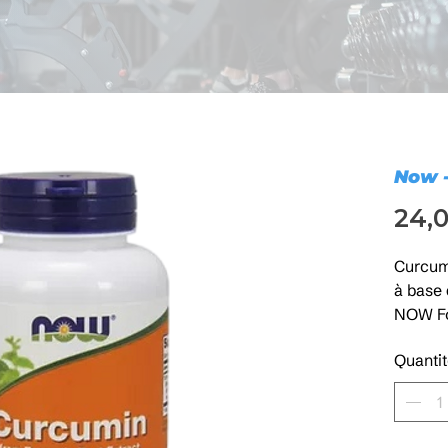
Now -
24,
Curcum
à base 
NOW Fo
proprié
Quantit
inflamm
articula
protect
stress 