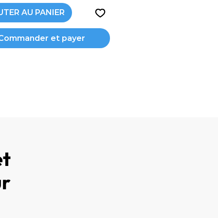
agner la santé des
UTER AU PANIER
tions, le bien-être général et la
ation au quotidien, notamment
Commander et payer
s personnes actives et les
.
et
ur