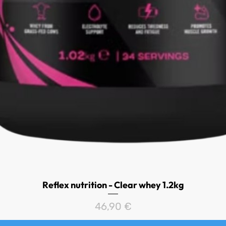
Reflex nutrition - Clear whey 1.2kg
Aperçu rapide
Prix
46,90 €