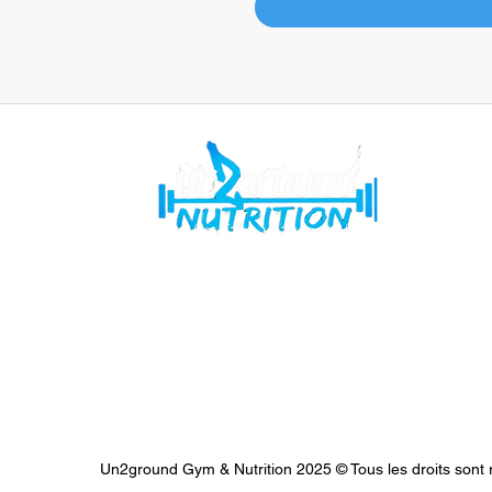
NA
ACC
NOT
PR
CO
QUE
PRO
Mentions légales
Blo
Conditions générales de vente
Un2ground Gym & Nutrition 2025 © Tous les droits sont 