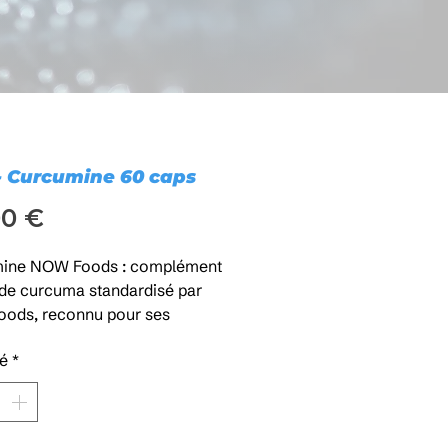
 Curcumine 60 caps
Prix
00 €
ine NOW Foods : complément
de curcuma standardisé par
ods, reconnu pour ses
tés antioxydantes et anti-
é
*
atoires. Contribue au confort
ire, au soutien digestif et à la
ion des cellules contre le
oxydatif. Idéal pour