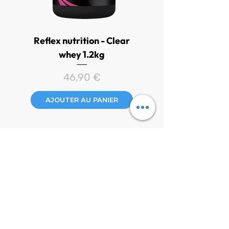
Reflex nutrition - Clear
Holland & Barrett -
whey 1.2kg
Multivitamines enfant
fraise 60 gommes
Prix
46,90 €
AJOUTER AU PANIER
AJOUTER AU PANIER
CONTACT