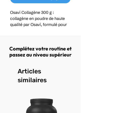
Osavi Collagène 300 g :
collagène en poudre de haute
qualité par Osavi, formulé pour
soutenir la santé des
articulations, des os, de la peau
et des tissus conjonctifs. Facile à
Complétez votre routine et
diluer et bien assimilé, il
passez au niveau supérieur
contribue à améliorer l’élasticité
de la peau, le confort articulaire
et la récupération, tout en
Articles
s’intégrant parfaitement à une
routine bien-être ou sportive au
similaires
quotidien.