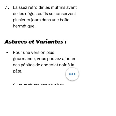
Laissez refroidir les muffins avant 
de les déguster. Ils se conservent 
plusieurs jours dans une boîte 
hermétique.
Astuces et Variantes :
Pour une version plus 
gourmande, vous pouvez ajouter 
des pépites de chocolat noir à la 
pâte.
Si vous n'avez pas de whey, 
remplacez-la par de la farine de 
lupin pour un apport en protéines 
végétales. La farine de lupin 
apportera une saveur légèrement 